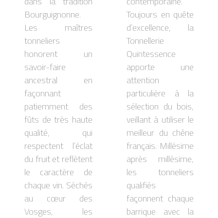
dans la tradition
contemporaine.
Bourguignonne.
Toujours en quête
Les maîtres
d’excellence, la
tonneliers
Tonnellerie
honorent un
Quintessence
savoir-faire
apporte une
ancestral en
attention
façonnant
particulière à la
patiemment des
sélection du bois,
fûts de très haute
veillant à utiliser le
qualité, qui
meilleur du chêne
respectent l’éclat
français. Millésime
du fruit et reflètent
après millésime,
le caractère de
les tonneliers
chaque vin. Séchés
qualifiés
au cœur des
façonnent chaque
Vosges, les
barrique avec la