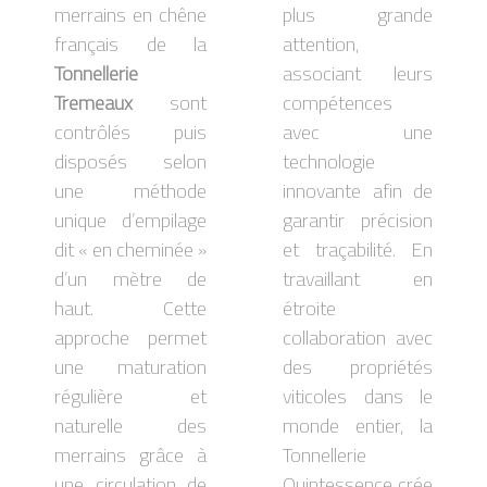
merrains en chêne
plus grande
français de la
attention,
Tonnellerie
associant leurs
Tremeaux
sont
compétences
contrôlés puis
avec une
disposés selon
technologie
une méthode
innovante afin de
unique d’empilage
garantir précision
dit « en cheminée »
et traçabilité. En
d’un mètre de
travaillant en
haut. Cette
étroite
approche permet
collaboration avec
une maturation
des propriétés
régulière et
viticoles dans le
naturelle des
monde entier, la
merrains grâce à
Tonnellerie
une circulation de
Quintessence crée